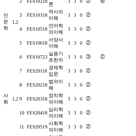
②
⑥
2
FES10218
3
3
0
론
역사의
②
3
FES10318
3
3
0
인
이해
문
1,2
언어학
학
②
4
FES10518
3
3
0
의이해
서양사
②
5
FES10618
3
3
0
이해
실용기
③
②
6
FES10723
3
3
0
초한자
경제학
②
7
FES20118
3
3
0
입문
법의이
②
8
FES20218
3
3
0
해
사
정치학
②
1,2
9
FES20318
3
3
0
회
의이해
심리학
②
10
FES20418
3
3
0
의이해
사회학
②
11
FES20519
3
3
0
의이해