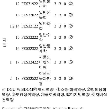
일반물
②
12
FES31922
3
3
0
리학
일반생
②
13
FES32022
3
3
0
물학
일반화
②
1,2
14
FES32122
3
3
0
학
일반수
②
15
FES32222
3
3
0
자
학
연
일반통
②
16
FES32322
3
3
0
계학
사물인
1
17
FES32422
터넷의
3
3
0
⑤
이해
야생식
2
18
FES32522
물과환
3
3
0
③
경
※ DGU-WISDOMⓒ 핵심역량 : ①소통·협력역량, ②창의융합
역량, ③도전성취역량, ④글로벌역량, ⑤디지털역량, ⑥자비실
천역량
Copyright ⓒ 교양융합교육원. All rights Reserved.