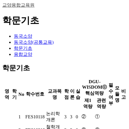
교양융합교육원
학문기초
동국소양
동국소양(공통교육)
학문기초
융합교양
학문기초
DGU-
필
WISDOMⓒ
모
영
학
교과목
학
이
실
수
비
핵심역량
학수번호
듈
No
역
기
명
점
론
습
여
고
명
제1
관련
부
역량
역량
논리학
②
①
1
FES10118
3
3
0
개론
철학개